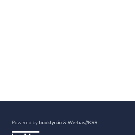
Powered by
booklyn.io
&
Werbas//KSR